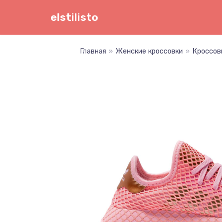
Перейти
elstilisto
к
содержимому
Главная
»
Женские кроссовки
»
Кроссов