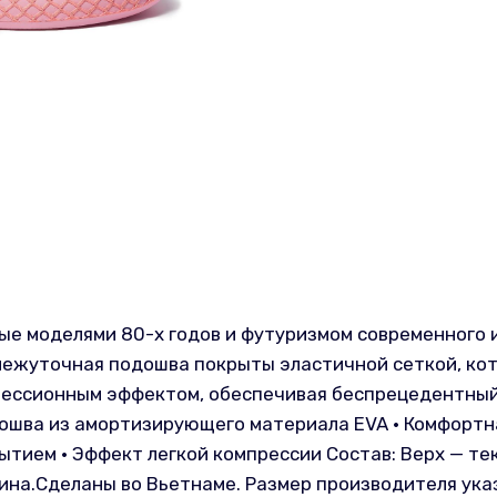
ые моделями 80-х годов и футуризмом современного 
ромежуточная подошва покрыты эластичной сеткой, ко
рессионным эффектом, обеспечивая беспрецедентный 
дошва из амортизирующего материала EVA • Комфортн
тием • Эффект легкой компрессии Состав: Верх — те
ина.Сделаны во Вьетнаме. Размер производителя указ