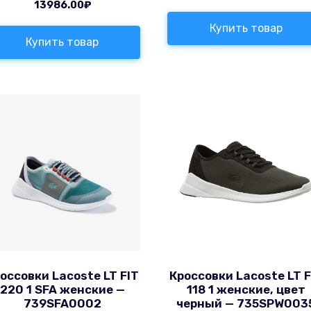
13986.00
₽
Купить товар
Купить товар
оссовки Lacoste LT FIT
Кроссовки Lacoste LT F
220 1 SFA женские —
118 1 женские, цвет
739SFA0002
черный — 735SPW003