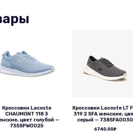
вары
Кроссовки Lacoste
Кроссовки Lacoste LT F
CHAUMONT 118 3
319 2 SFA женские, цв
нские, цвет голубой —
серый — 738SFA003
735SPW0025
6740.00
₽