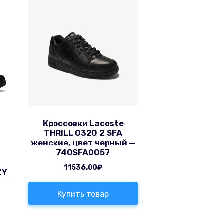
Кроссовки Lacoste
THRILL 0320 2 SFA
женские, цвет черный —
740SFA0057
11536.00
₽
ZY
 —
Купить товар