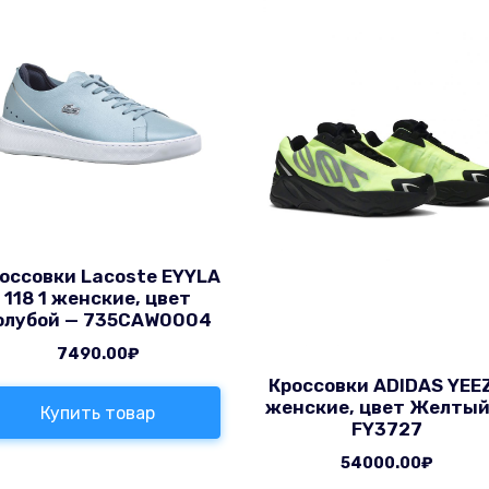
оссовки Lacoste EYYLA
118 1 женские, цвет
олубой — 735CAW0004
7490.00
₽
Кроссовки ADIDAS YEE
женские, цвет Желтый
Купить товар
FY3727
54000.00
₽