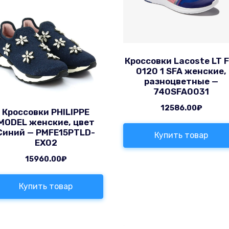
Кроссовки Lacoste LT F
0120 1 SFA женские,
разноцветные —
740SFA0031
12586.00
₽
Кроссовки PHILIPPE
MODEL женские, цвет
Синий — PMFE15PTLD-
Купить товар
EX02
15960.00
₽
Купить товар