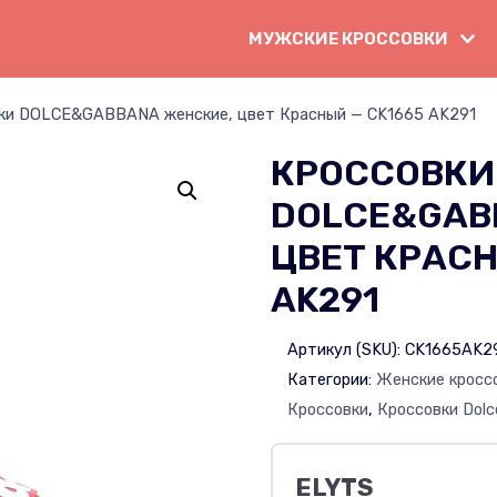
МУЖСКИЕ КРОССОВКИ
ки DOLCE&GABBANA женские, цвет Красный — CK1665 AK291
КРОССОВКИ
DOLCE&GAB
ЦВЕТ КРАСН
AK291
Артикул (SKU):
CK1665AK2
Категории:
Женские кросс
Кроссовки
,
Кроссовки Dol
ELYTS