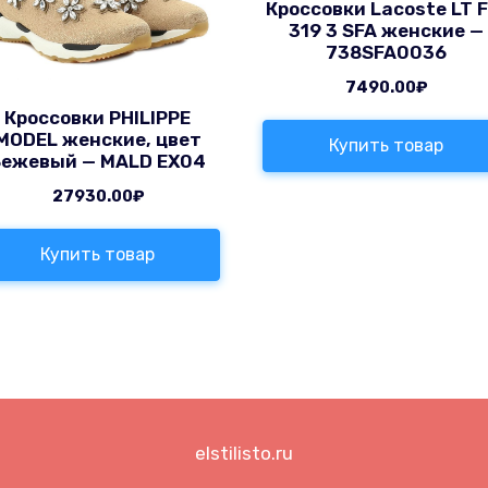
Кроссовки Lacoste LT F
319 3 SFA женские —
738SFA0036
7490.00
₽
Кроссовки PHILIPPE
MODEL женские, цвет
Купить товар
Бежевый — MALD EX04
27930.00
₽
Купить товар
elstilisto.ru