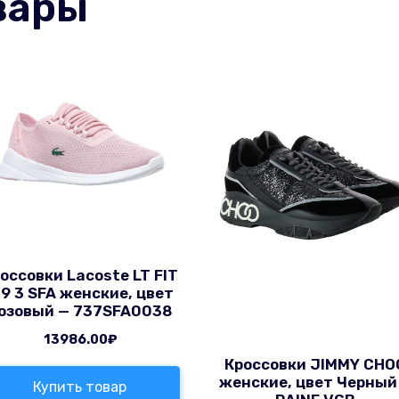
вары
оссовки Lacoste LT FIT
19 3 SFA женские, цвет
озовый — 737SFA0038
13986.00
₽
Кроссовки JIMMY CHO
женские, цвет Черный
Купить товар