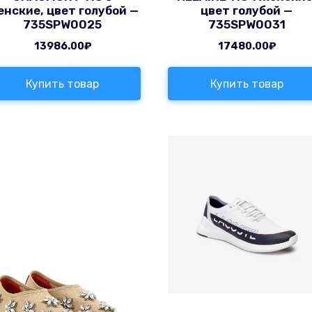
нские, цвет голубой —
цвет голубой —
735SPW0025
735SPW0031
13986.00
₽
17480.00
₽
Купить товар
Купить товар