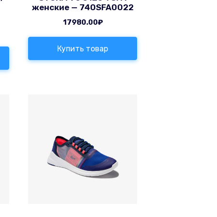
женские — 740SFA0022
17980.00
₽
Купить товар