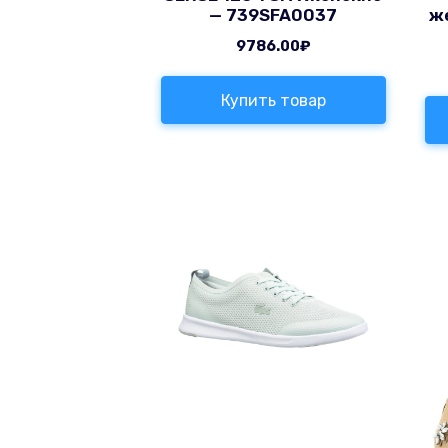
— 739SFA0037
же
9786.00
₽
Купить товар