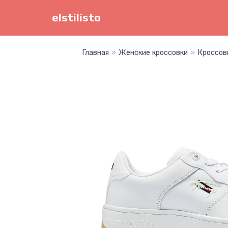
Перейти
elstilisto
к
содержимому
Главная
»
Женские кроссовки
»
Кроссов