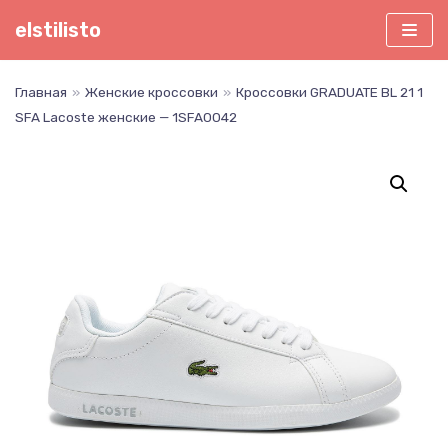
Перейти
elstilisto
к
содержимому
Главная
»
Женские кроссовки
»
Кроссовки GRADUATE BL 21 1
SFA Lacoste женские — 1SFA0042