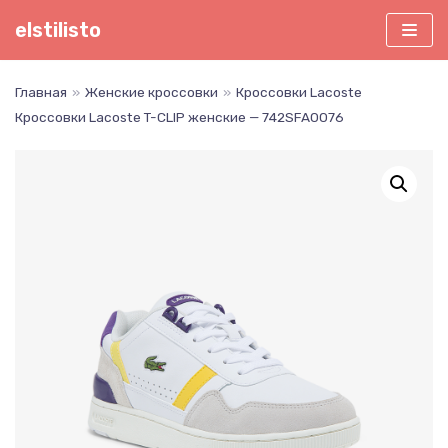
Перейти
elstilisto
к
содержимому
Главная
»
Женские кроссовки
»
Кроссовки Lacoste
Кроссовки Lacoste T-CLIP женские — 742SFA0076