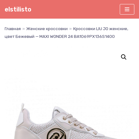
Перейти
elstilisto
к
содержимому
Главная
»
Женские кроссовки
»
Кроссовки LIU JO женские,
цвет Бежевый — MAXI WONDER 24 BA1069PX136S1400