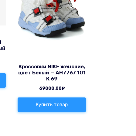
1
ый
Кроссовки NIKE женские,
цвет Белый — AH7767 101
К 69
69000.00
₽
Купить товар