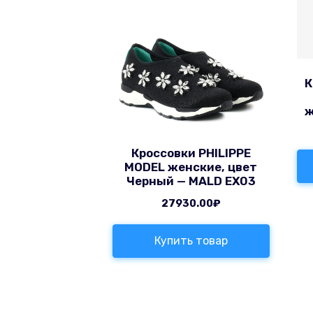
К
ж
Кроссовки PHILIPPE
MODEL женские, цвет
Черный — MALD EX03
27930.00
₽
Купить товар