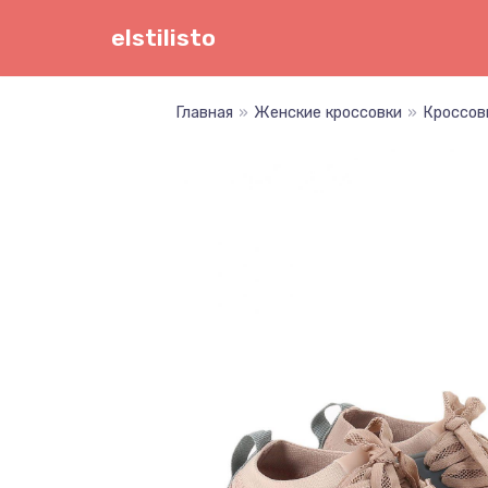
Перейти
elstilisto
к
содержимому
Главная
»
Женские кроссовки
»
Кроссов