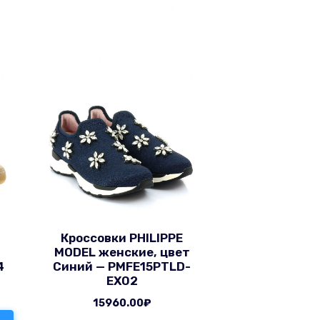
Кроссовки PHILIPPE
т
MODEL женские, цвет
4
Синий — PMFE15PTLD-
EX02
15960.00
₽