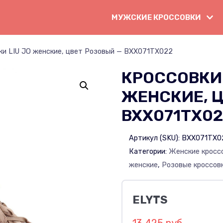
МУЖСКИЕ КРОССОВКИ
ки LIU JO женские, цвет Розовый — BXX071TX022
КРОССОВКИ 
ЖЕНСКИЕ, Ц
BXX071TX0
Артикул (SKU):
BXX071TX0
Категории:
Женские кросс
женские
,
Розовые кроссов
ELYTS
13 425 руб.