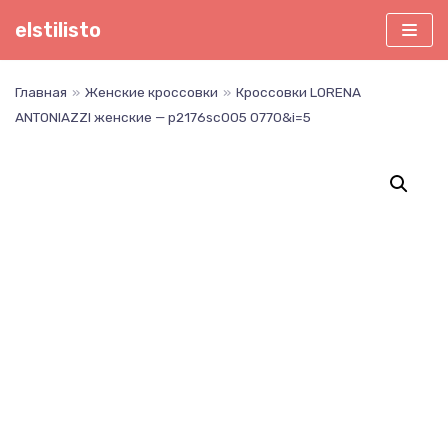
Перейти
elstilisto
к
содержимому
Главная
»
Женские кроссовки
»
Кроссовки LORENA
ANTONIAZZI женские — p2176sc005 0770&i=5