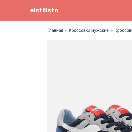
Перейти
elstilisto
к
содержимому
Главная
»
Кроссовки мужские
»
Кроссовк