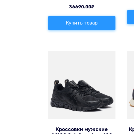
36690.00
₽
Купить товар
Кроссовки мужские
К