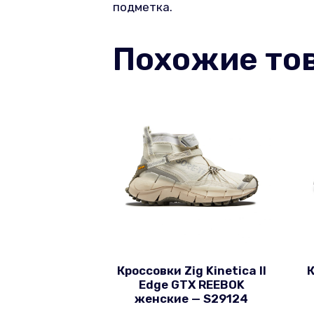
подметка.
Похожие то
Кроссовки Zig Kinetica II
Edge GTX REEBOK
женские — S29124