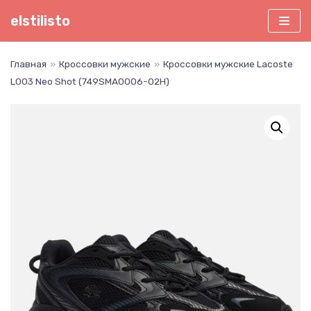
Перейти
elstilisto
к
содержимому
Главная
»
Кроссовки мужские
»
Кроссовки мужские Lacoste
L003 Neo Shot (749SMA0006-02H)