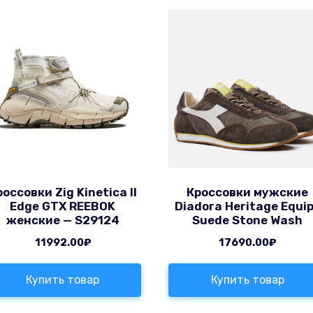
россовки Zig Kinetica II
Кроссовки мужские
Edge GTX REEBOK
Diadora Heritage Equi
женские — S29124
Suede Stone Wash
11992.00
₽
17690.00
₽
Купить товар
Купить товар