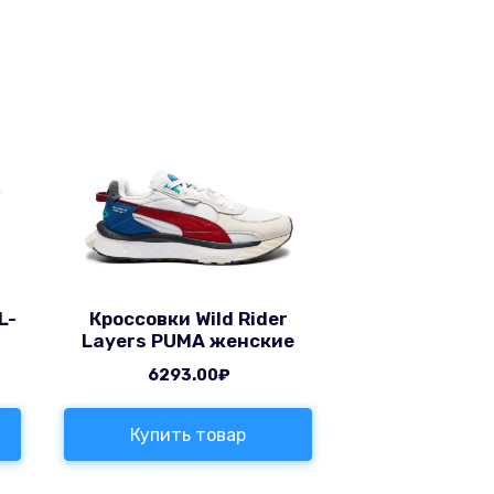
L-
Кроссовки Wild Rider
Layers PUMA женские
6293.00
₽
Купить товар