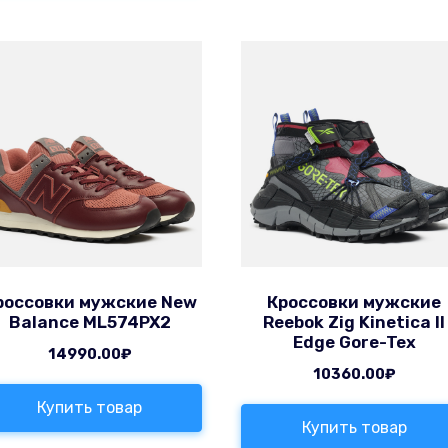
россовки мужские New
Кроссовки мужские
Balance ML574PX2
Reebok Zig Kinetica II
Edge Gore-Tex
14990.00
₽
10360.00
₽
Купить товар
Купить товар