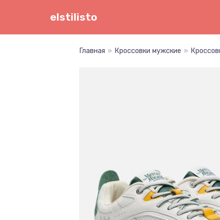
Перейти
elstilisto
к
содержимому
Главная
»
Кроссовки мужские
»
Кроссовк