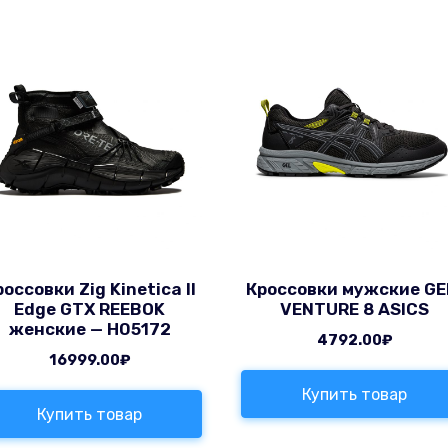
россовки Zig Kinetica II
Кроссовки мужские GE
Edge GTX REEBOK
VENTURE 8 ASICS
женские — H05172
4792.00
₽
16999.00
₽
Купить товар
Купить товар