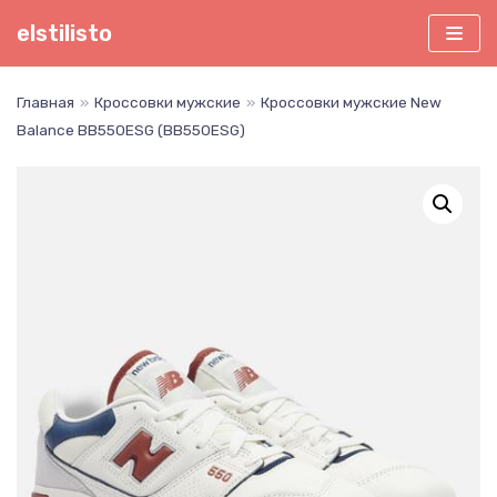
Перейти
elstilisto
к
содержимому
Главная
»
Кроссовки мужские
»
Кроссовки мужские New
Balance BB550ESG (BB550ESG)