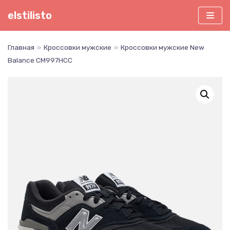
Перейти
elstilisto
к
содержимому
Главная
»
Кроссовки мужские
»
Кроссовки мужские New
Balance CM997HCC