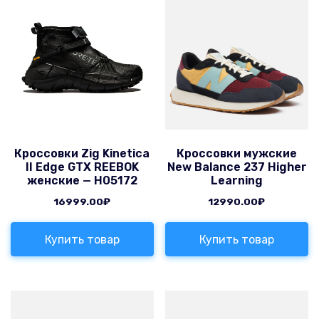
Кроссовки Zig Kinetica
Кроссовки мужские
II Edge GTX REEBOK
New Balance 237 Higher
женские — H05172
Learning
16999.00
₽
12990.00
₽
Купить товар
Купить товар