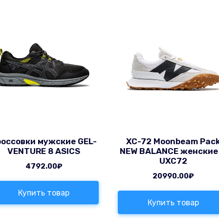
россовки мужские GEL-
XC-72 Moonbeam Pac
VENTURE 8 ASICS
NEW BALANCE женские
UXC72
4792.00
₽
20990.00
₽
Купить товар
Купить товар