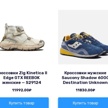
россовки Zig Kinetica II
Кроссовки мужские
Edge GTX REEBOK
Saucony Shadow 600
женские — S29124
Destination Unknown
11992.00
₽
11830.00
₽
Купить товар
Купить товар