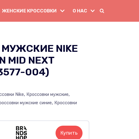
ЖЕНСКИЕ КРОССОВКИ
О НАС
 МУЖСКИЕ NIKE
N MID NEXT
3577-004)
4
ссовки Nike
,
Кроссовки мужские
,
россовки мужские синие
,
Кроссовки
Купить