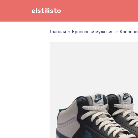
Перейти
elstilisto
к
содержимому
Главная
»
Кроссовки мужские
»
Кроссовк