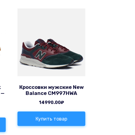
k
Кроссовки мужские New
 —
Balance CM997HWA
14990.00
₽
Купить товар