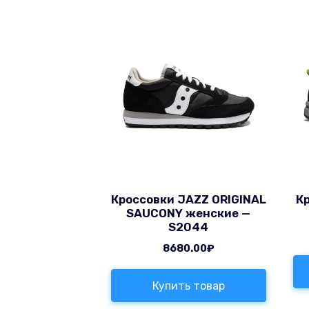
Кроссовки JAZZ ORIGINAL
К
SAUCONY женские —
S2044
8680.00
₽
Купить товар