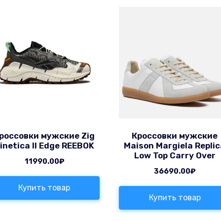
россовки мужские Zig
Кроссовки мужские
inetica II Edge REEBOK
Maison Margiela Repli
Low Top Carry Over
11990.00
₽
36690.00
₽
Купить товар
Купить товар