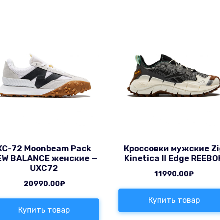
XC-72 Moonbeam Pack
Кроссовки мужские Zi
EW BALANCE женские —
Kinetica II Edge REEBO
UXC72
11990.00
₽
20990.00
₽
Купить товар
Купить товар