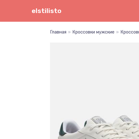
Перейти
elstilisto
к
содержимому
Главная
»
Кроссовки мужские
»
Кроссовк