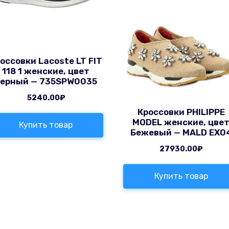
оссовки Lacoste LT FIT
118 1 женские, цвет
черный — 735SPW0035
5240.00
₽
Кроссовки PHILIPPE
MODEL женские, цве
Купить товар
Бежевый — MALD EX0
27930.00
₽
Купить товар