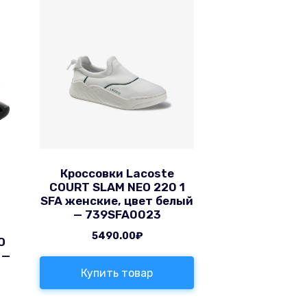
Кроссовки Lacoste
COURT SLAM NEO 220 1
SFA женские, цвет белый
— 739SFA0023
5490.00
₽
O
 —
Купить товар