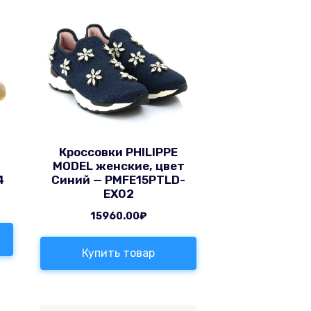
Кроссовки PHILIPPE
т
MODEL женские, цвет
4
Синий — PMFE15PTLD-
EX02
15960.00
₽
Купить товар