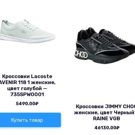
Кроссовки Lacoste
AVENIR 118 1 женские,
цвет голубой —
735SPW0001
5490.00
₽
Кроссовки JIMMY CHO
женские, цвет Черный
RAINE VGB
Купить товар
46130.00
₽