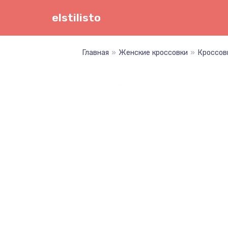
Перейти
elstilisto
к
содержимому
Главная
»
Женские кроссовки
»
Кроссов