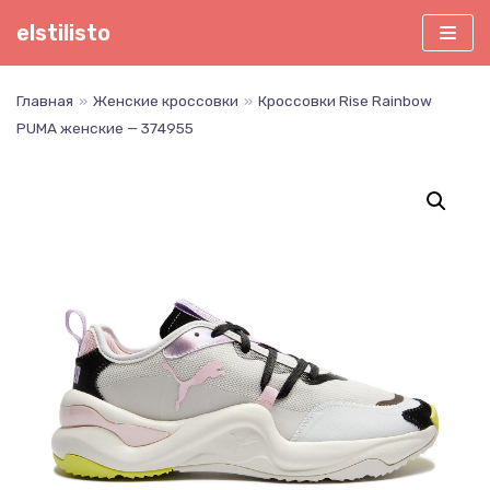
Перейти
elstilisto
к
содержимому
Главная
»
Женские кроссовки
»
Кроссовки Rise Rainbow
PUMA женские — 374955