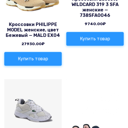
WILDCARD 319 3 SFA
женские —
738SFA0046
9740.00
₽
Кроссовки PHILIPPE
MODEL женские, цвет
Бежевый — MALD EX04
Купить товар
27930.00
₽
Купить товар