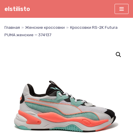
Перейти
elstilisto
к
содержимому
Главная
»
Женские кроссовки
»
Кроссовки RS-2K Futura
PUMA женские — 374137