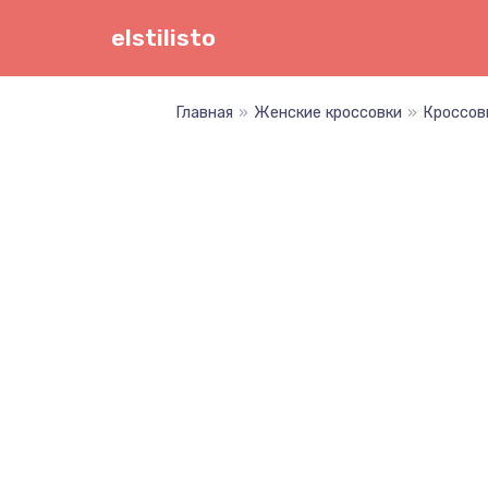
Перейти
elstilisto
к
содержимому
Главная
»
Женские кроссовки
»
Кроссов