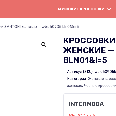
МУЖСКИЕ КРОССОВКИ
ки SANTONI женские — wbio60905 bln01&i=5
КРОССОВКИ
ЖЕНСКИЕ —
BLN01&I=5
Артикул (SKU):
wbio60905b
Категории:
Женские кросс
женские
,
Черные кроссовк
INTERMODA
85 700 руб.