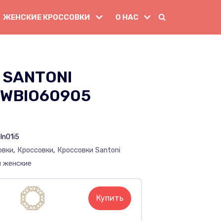
ЖЕНСКИЕ КРОССОВКИ
О НАС
 SANTONI
 WBIO60905
ln01i5
овки
,
Кроссовки
,
Кроссовки Santoni
и женские
Купить