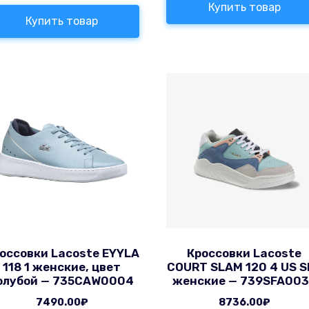
Купить товар
Купить товар
оссовки Lacoste EYYLA
Кроссовки Lacoste
118 1 женские, цвет
COURT SLAM 120 4 US S
олубой — 735CAW0004
женские — 739SFA00
7490.00
₽
8736.00
₽