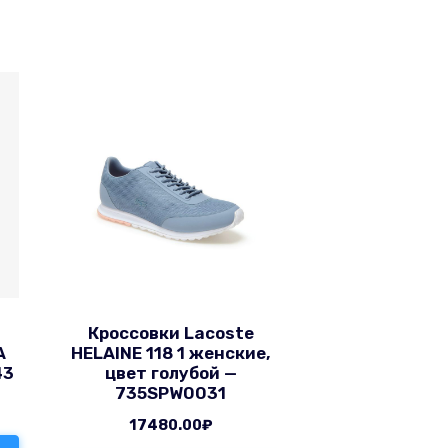
Кроссовки Lacoste
A
HELAINE 118 1 женские,
43
цвет голубой —
735SPW0031
17480.00
₽