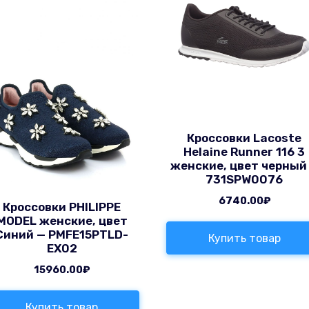
Кроссовки Lacoste
Helaine Runner 116 3
женские, цвет черный
731SPW0076
6740.00
₽
Кроссовки PHILIPPE
MODEL женские, цвет
Синий — PMFE15PTLD-
Купить товар
EX02
15960.00
₽
Купить товар