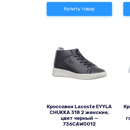
Купить товар
Кроссовки Lacoste EYYLA
Кр
CHUKKA 318 2 женские,
цвет черный —
г
736CAW0012