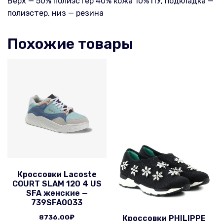
Верх — 50% полиэстер 40% кожа 10% ПУ, подкладка —
полиэстер, низ — резина
Похожие товары
Кроссовки Lacoste
COURT SLAM 120 4 US
SFA женские —
739SFA0033
8736.00
₽
Кроссовки PHILIPPE