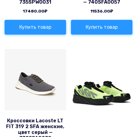
735SPW0031
— 740SFA0057
17480.00
₽
11536.00
₽
Купить товар
Купить товар
Кроссовки Lacoste LT
FIT 319 2 SFA женские,
цвет серый —