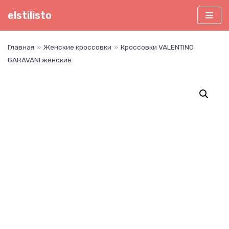
Перейти
elstilisto
к
содержимому
Главная
»
Женские кроссовки
»
Кроссовки VALENTINO
GARAVANI женские