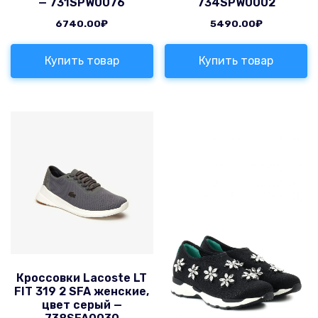
— 731SPW0076
734SPW0002
6740.00
₽
5490.00
₽
Купить товар
Купить товар
Кроссовки Lacoste LT
FIT 319 2 SFA женские,
цвет серый —