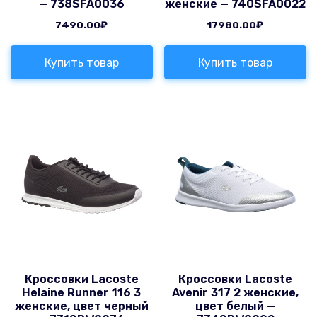
— 738SFA0036
женские — 740SFA0022
7490.00
₽
17980.00
₽
Купить товар
Купить товар
Кроссовки Lacoste
Кроссовки Lacoste
Helaine Runner 116 3
Avenir 317 2 женские,
женские, цвет черный
цвет белый —