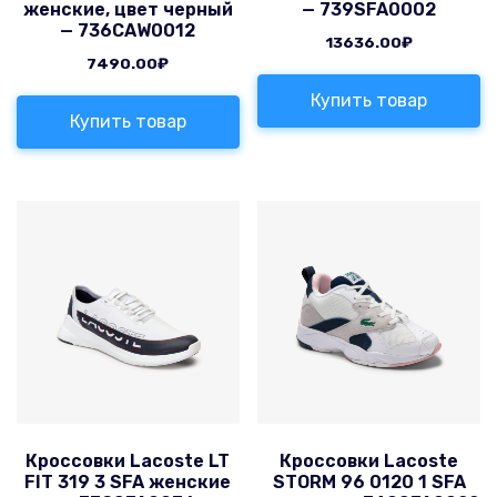
женские, цвет черный
— 739SFA0002
— 736CAW0012
13636.00
₽
7490.00
₽
Купить товар
Купить товар
Кроссовки Lacoste LT
Кроссовки Lacoste
FIT 319 3 SFA женские
STORM 96 0120 1 SFA