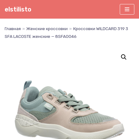
Перейти
elstilisto
к
содержимому
Главная
»
Женские кроссовки
»
Кроссовки WILDCARD 319 3
SFA LACOSTE женские — 8SFA0046