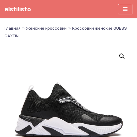
Перейти
elstilisto
к
содержимому
Главная
»
Женские кроссовки
»
Кроссовки женские GUESS
GAXTIN