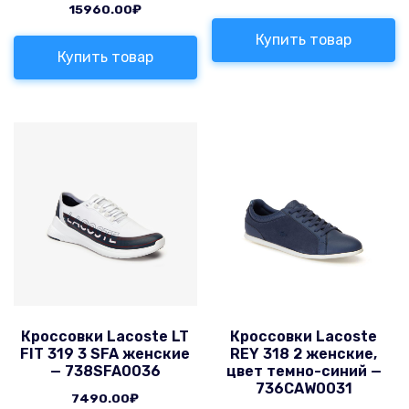
15960.00
₽
Купить товар
Купить товар
Кроссовки Lacoste LT
Кроссовки Lacoste
FIT 319 3 SFA женские
REY 318 2 женские,
— 738SFA0036
цвет темно-синий —
736CAW0031
7490.00
₽