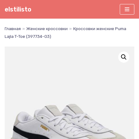
Перейти
elstilisto
к
содержимому
Главная
»
Женские кроссовки
»
Кроссовки женские Puma
Lajla T-Toe (397734-03)