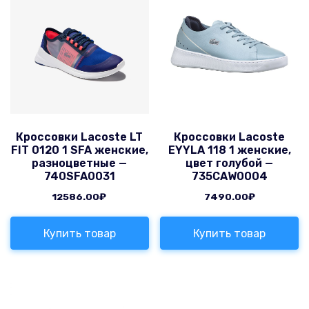
Кроссовки Lacoste LT
Кроссовки Lacoste
FIT 0120 1 SFA женские,
EYYLA 118 1 женские,
разноцветные —
цвет голубой —
740SFA0031
735CAW0004
12586.00
₽
7490.00
₽
Купить товар
Купить товар