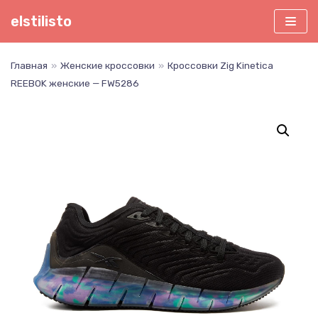
Перейти
elstilisto
к
содержимому
Главная
»
Женские кроссовки
»
Кроссовки Zig Kinetica
REEBOK женские — FW5286