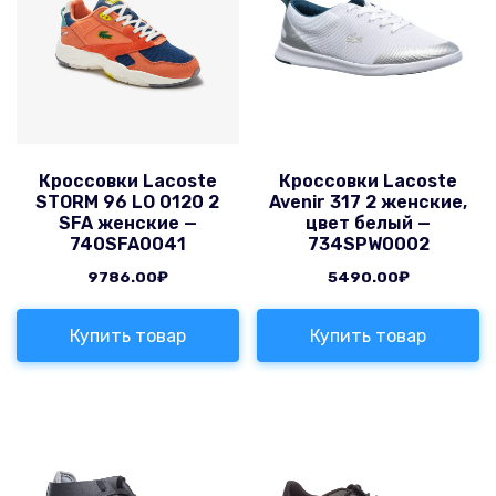
Кроссовки Lacoste
Кроссовки Lacoste
STORM 96 LO 0120 2
Avenir 317 2 женские,
SFA женские —
цвет белый —
740SFA0041
734SPW0002
9786.00
₽
5490.00
₽
Купить товар
Купить товар