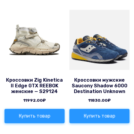
Кроссовки Zig Kinetica
Кроссовки мужские
II Edge GTX REEBOK
Saucony Shadow 6000
женские — S29124
Destination Unknown
11992.00
₽
11830.00
₽
Купить товар
Купить товар