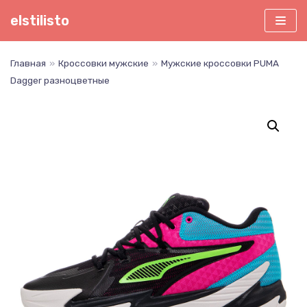
Перейти
elstilisto
к
содержимому
Главная
»
Кроссовки мужские
»
Мужские кроссовки PUMA
Dagger разноцветные