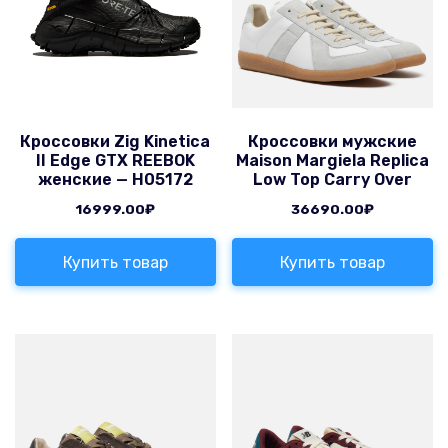
Кроссовки Zig Kinetica
Кроссовки мужские
II Edge GTX REEBOK
Maison Margiela Replica
женские — H05172
Low Top Carry Over
16999.00
₽
36690.00
₽
Купить товар
Купить товар