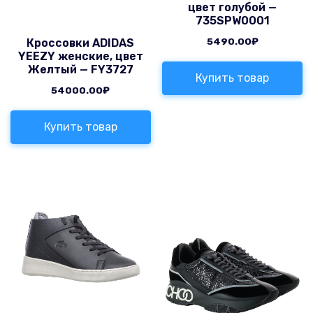
цвет голубой —
735SPW0001
5490.00
₽
Кроссовки ADIDAS
YEEZY женские, цвет
Желтый — FY3727
Купить товар
54000.00
₽
Купить товар