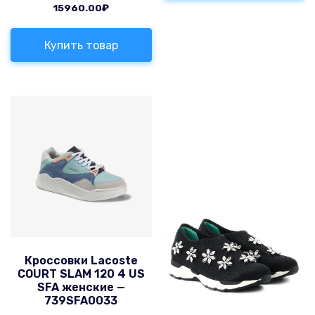
15960.00
₽
Купить товар
Кроссовки Lacoste
COURT SLAM 120 4 US
SFA женские —
739SFA0033