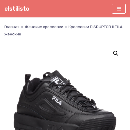
Перейти
elstilisto
к
содержимому
Главная
»
Женские кроссовки
»
Кроссовки DISRUPTOR II FILA
женские