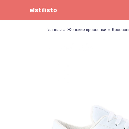
Перейти
elstilisto
к
содержимому
Главная
»
Женские кроссовки
»
Кроссов