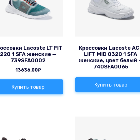
оссовки Lacoste LT FIT
Кроссовки Lacoste AC
220 1 SFA женские —
LIFT MID 0320 1 SFA
739SFA0002
женские, цвет белый 
740SFA0065
13636.00
₽
Купить товар
Купить товар