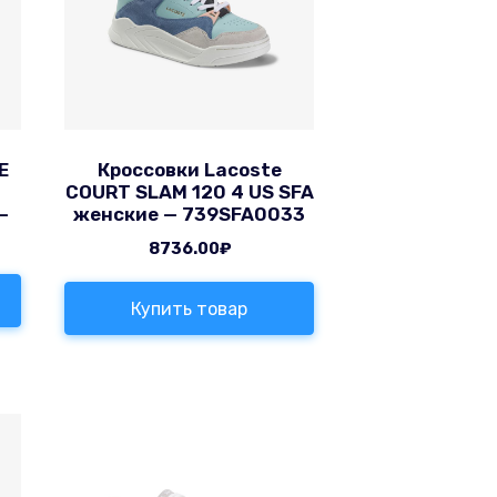
E
Кроссовки Lacoste
COURT SLAM 120 4 US SFA
—
женские — 739SFA0033
8736.00
₽
Купить товар