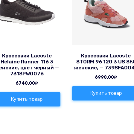
Кроссовки Lacoste
Кроссовки Lacoste
Helaine Runner 116 3
STORM 96 120 3 US SF
енские, цвет черный —
женские, — 739SFA00
731SPW0076
6990.00
₽
6740.00
₽
Купить товар
Купить товар