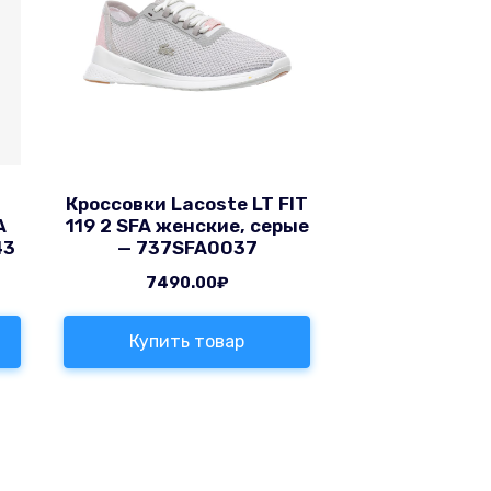
Кроссовки Lacoste LT FIT
A
119 2 SFA женские, серые
43
— 737SFA0037
7490.00
₽
Купить товар