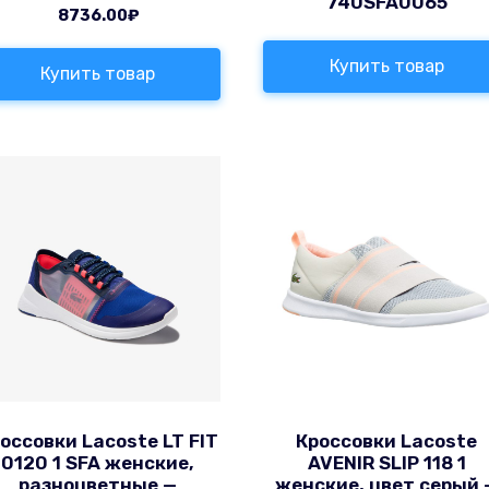
740SFA0065
8736.00
₽
Купить товар
Купить товар
оссовки Lacoste LT FIT
Кроссовки Lacoste
0120 1 SFA женские,
AVENIR SLIP 118 1
разноцветные —
женские, цвет серый 