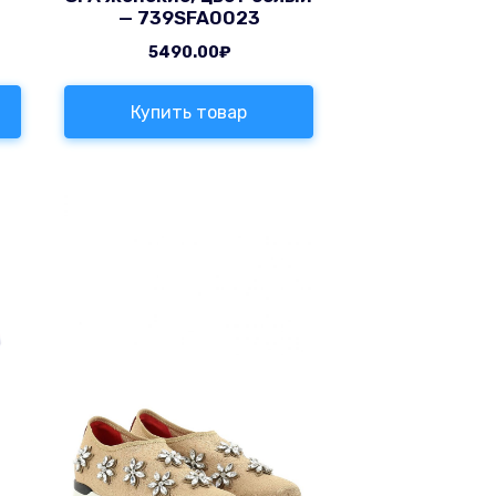
— 739SFA0023
5490.00
₽
Купить товар