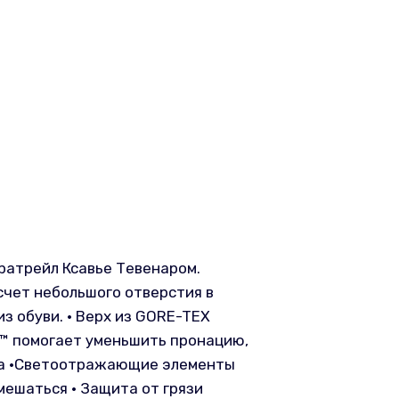
ратрейл Ксавье Тевенаром.
счет небольшого отверстия в
 обуви. • Верх из GORE-TEX
™ помогает уменьшить пронацию,
ина •Светоотражающие элементы
мешаться • Защита от грязи