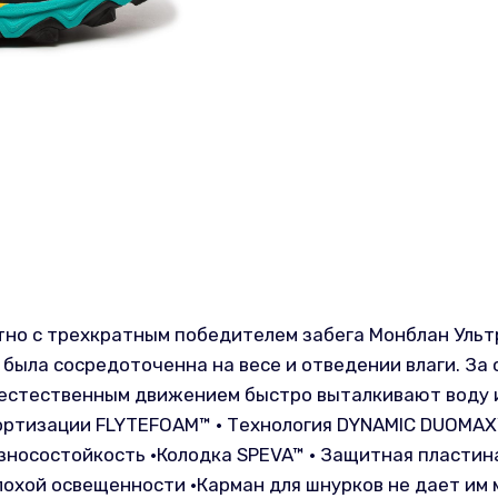
но с трехкратным победителем забега Монблан Ульт
была сосредоточенна на весе и отведении влаги. За 
 естественным движением быстро выталкивают воду из
мортизации FLYTEFOAM™ • Технология DYNAMIC DUOMAX
износостойкость •Колодка SPEVA™ • Защитная пласт
лохой освещенности •Карман для шнурков не дает им 