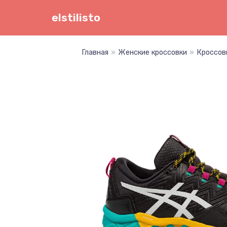
Перейти
elstilisto
к
содержимому
Главная
»
Женские кроссовки
»
Кроссов