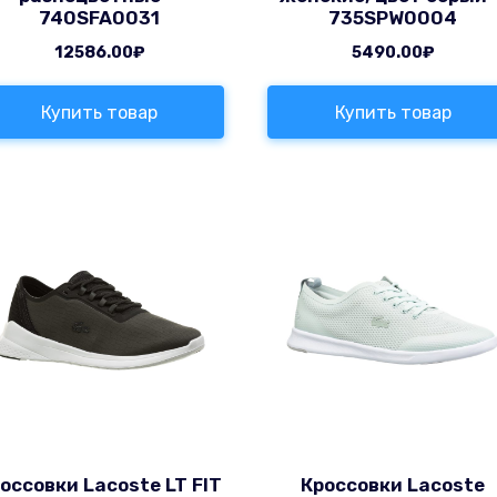
740SFA0031
735SPW0004
12586.00
₽
5490.00
₽
Купить товар
Купить товар
оссовки Lacoste LT FIT
Кроссовки Lacoste