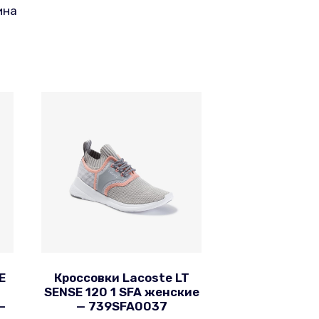
ина
E
Кроссовки Lacoste LT
SENSE 120 1 SFA женские
—
— 739SFA0037