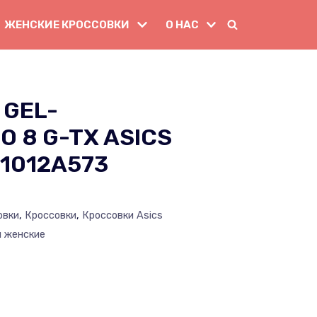
ЖЕНСКИЕ КРОССОВКИ
О НАС
 GEL-
O 8 G-TX ASICS
1012A573
овки
,
Кроссовки
,
Кроссовки Asics
и женские