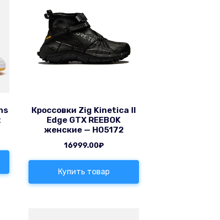
ns
Кроссовки Zig Kinetica II
t
Edge GTX REEBOK
женские — H05172
16999.00
₽
Купить товар