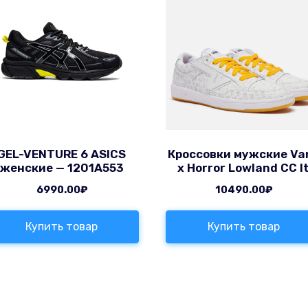
GEL-VENTURE 6 ASICS
Кроссовки мужские Va
женские — 1201A553
x Horror Lowland CC I
6990.00
₽
10490.00
₽
Купить товар
Купить товар