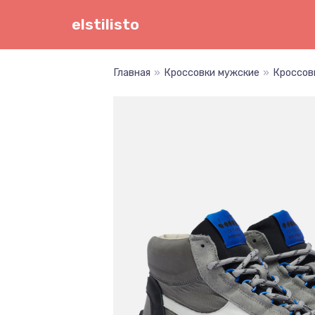
Перейти
elstilisto
к
содержимому
Главная
»
Кроссовки мужские
»
Кроссовк