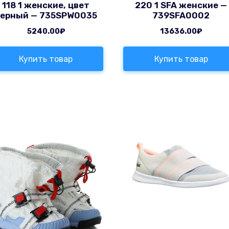
118 1 женские, цвет
220 1 SFA женские —
черный — 735SPW0035
739SFA0002
5240.00
₽
13636.00
₽
Купить товар
Купить товар