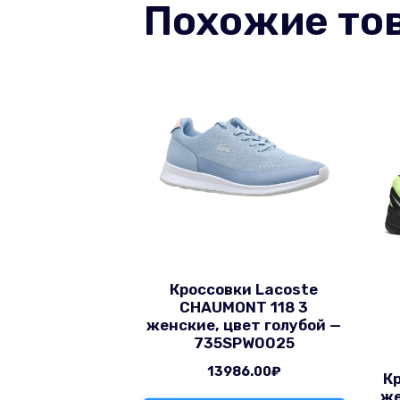
Похожие то
Кроссовки Lacoste
CHAUMONT 118 3
женские, цвет голубой —
735SPW0025
13986.00
₽
К
же