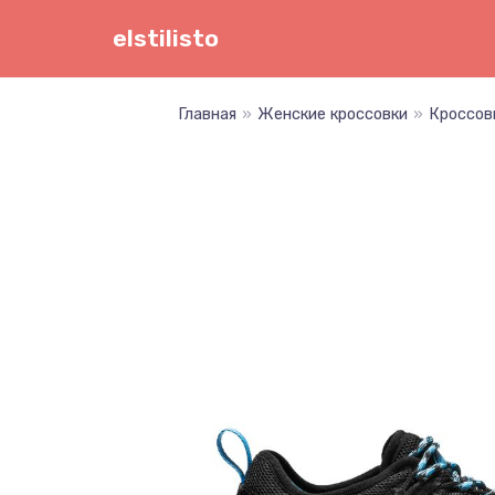
Перейти
elstilisto
к
содержимому
Главная
»
Женские кроссовки
»
Кроссовк