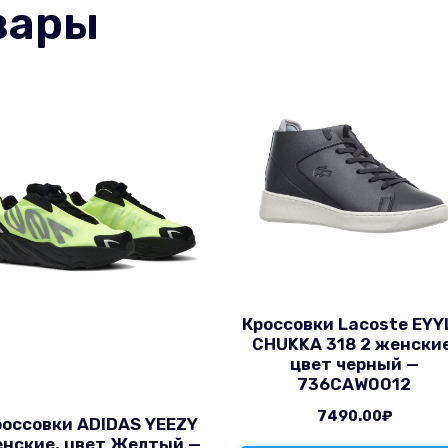
вары
Кроссовки Lacoste EYY
CHUKKA 318 2 женские
цвет черный —
736CAW0012
7490.00
₽
россовки ADIDAS YEEZY
нские, цвет Желтый —