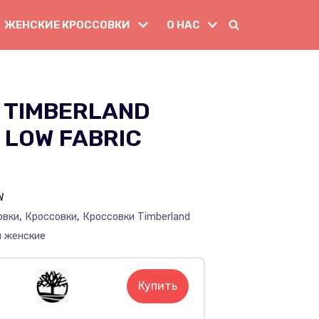
ЖЕНСКИЕ КРОССОВКИ
О НАС
 TIMBERLAND
 LOW FABRIC
W
овки
,
Кроссовки
,
Кроссовки Timberland
и женские
Купить