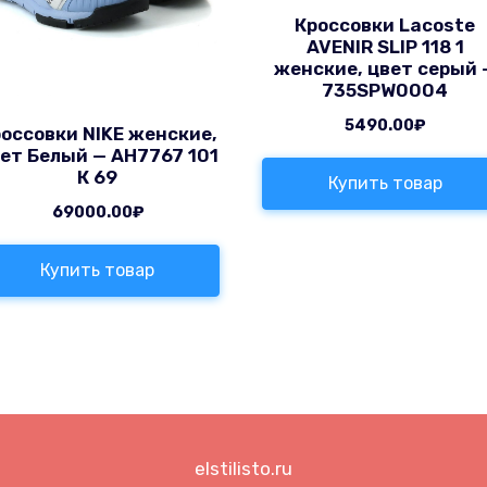
Кроссовки Lacoste
AVENIR SLIP 118 1
женские, цвет серый 
735SPW0004
5490.00
₽
оссовки NIKE женские,
ет Белый — AH7767 101
К 69
Купить товар
69000.00
₽
Купить товар
elstilisto.ru