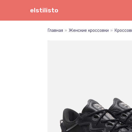
Перейти
elstilisto
к
содержимому
Главная
»
Женские кроссовки
»
Кроссовк