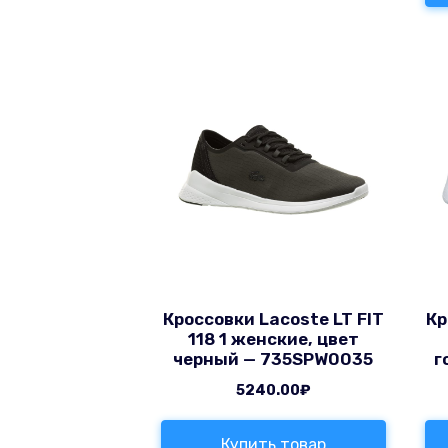
Кроссовки Lacoste LT FIT
Кр
118 1 женские, цвет
черный — 735SPW0035
г
5240.00
₽
Купить товар