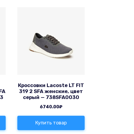
Кроссовки Lacoste LT FIT
FA
319 2 SFA женские, цвет
33
серый — 738SFA0030
6740.00
₽
Купить товар