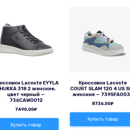
оссовки Lacoste EYYLA
Кроссовки Lacoste
HUKKA 318 2 женские,
COURT SLAM 120 4 US S
цвет черный —
женские — 739SFA00
736CAW0012
8736.00
₽
7490.00
₽
Купить товар
Купить товар