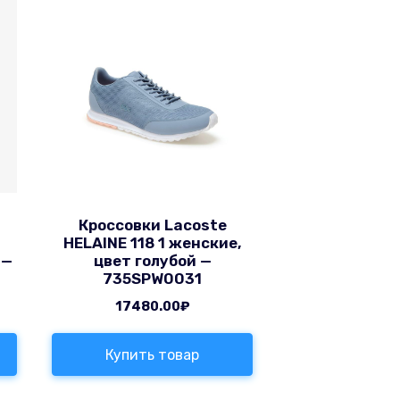
Кроссовки Lacoste
HELAINE 118 1 женские,
 —
цвет голубой —
735SPW0031
17480.00
₽
Купить товар