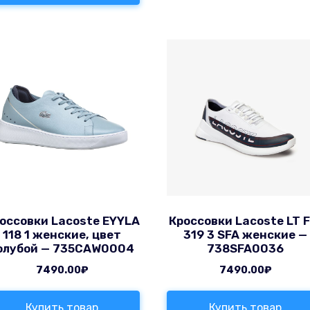
оссовки Lacoste EYYLA
Кроссовки Lacoste LT F
118 1 женские, цвет
319 3 SFA женские —
олубой — 735CAW0004
738SFA0036
7490.00
₽
7490.00
₽
Купить товар
Купить товар