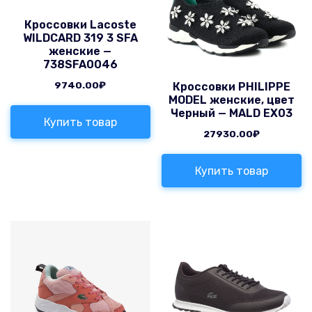
Кроссовки Lacoste
WILDCARD 319 3 SFA
женские —
738SFA0046
9740.00
₽
Кроссовки PHILIPPE
MODEL женские, цвет
Черный — MALD EX03
Купить товар
27930.00
₽
Купить товар