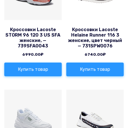
Кроссовки Lacoste
Кроссовки Lacoste
STORM 96 120 3 US SFA
Helaine Runner 116 3
женские, —
женские, цвет черный
739SFA0043
— 731SPW0076
6990.00
₽
6740.00
₽
Купить товар
Купить товар