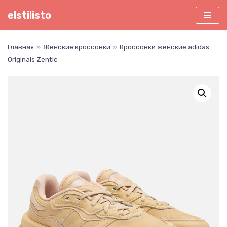
Перейти
elstilisto
к
содержимому
Главная
»
Женские кроссовки
»
Кроссовки женские adidas
Originals Zentic