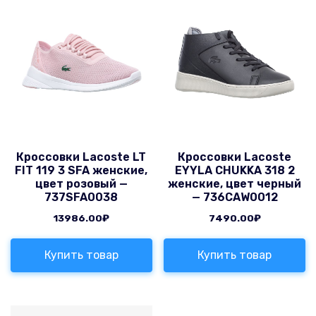
Кроссовки Lacoste LT
Кроссовки Lacoste
FIT 119 3 SFA женские,
EYYLA CHUKKA 318 2
цвет розовый —
женские, цвет черный
737SFA0038
— 736CAW0012
13986.00
₽
7490.00
₽
Купить товар
Купить товар