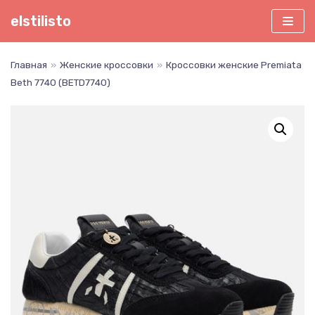
Перейти
elstilisto
к
содержимому
Главная
»
Женские кроссовки
»
Кроссовки женские Premiata
Beth 7740 (BETD7740)