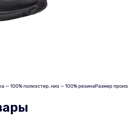
а — 100% полиэстер, низ — 100% резинаРазмер произв
вары