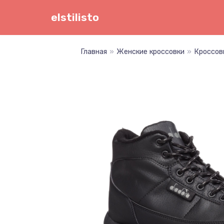
Перейти
elstilisto
к
содержимому
Главная
»
Женские кроссовки
»
Кроссов