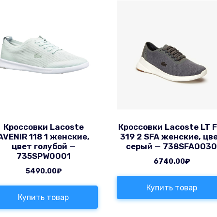
Кроссовки Lacoste
Кроссовки Lacoste LT F
AVENIR 118 1 женские,
319 2 SFA женские, цв
цвет голубой —
серый — 738SFA003
735SPW0001
6740.00
₽
5490.00
₽
Купить товар
Купить товар