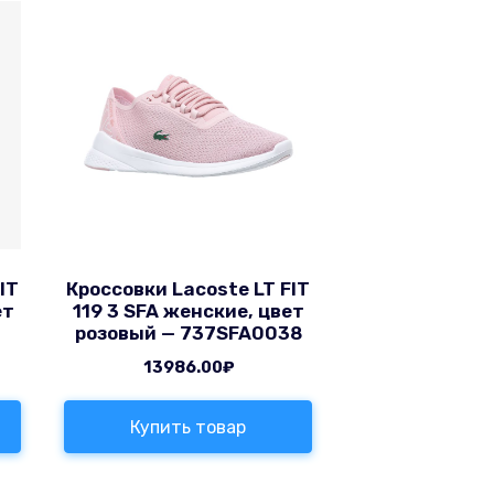
IT
Кроссовки Lacoste LT FIT
ет
119 3 SFA женские, цвет
0
розовый — 737SFA0038
13986.00
₽
Купить товар