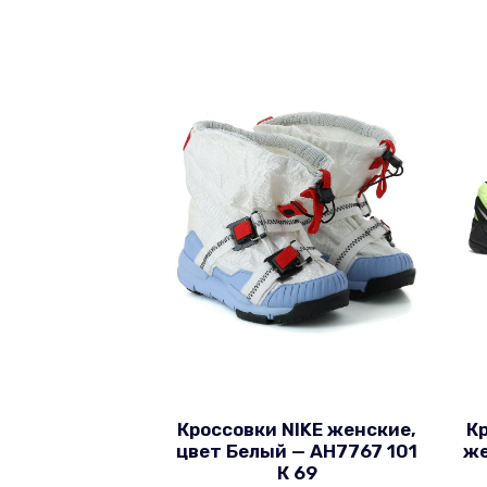
Кроссовки NIKE женские,
К
цвет Белый — AH7767 101
же
К 69