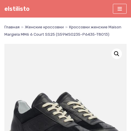
Перейти
elstilisto
к
содержимому
Главная
»
Женские кроссовки
»
Кроссовки женские Maison
Margiela MM6 6 Court SS25 (S59WS0235-P6435-T8013)