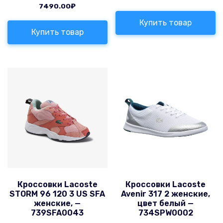
7490.00
₽
Купить товар
Купить товар
Кроссовки Lacoste
Кроссовки Lacoste
STORM 96 120 3 US SFA
Avenir 317 2 женские,
женские, —
цвет белый —
739SFA0043
734SPW0002